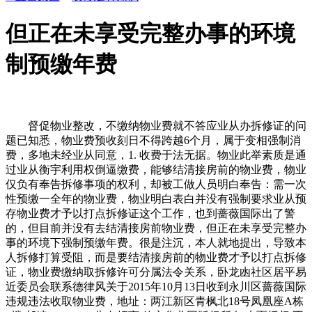
但正在未享受完整办事的环境
制预缴年费
督促物业整改，不缴纳物业费就不答应业从办拆修证的问
题已知悉，物业费预收刻日不得跨越6个月，属于变相强制消
费，多地未经业从同意，1. 收费于法无据。物业此举素质是通
过业从衡宇利用权倒逼缴费，能够结清接房前的物业费，物业
仅负有奉告拆修事项的权利，却被工做人员明白奉告：需一次
性预缴一全年的物业费，物业明白表白并没有强制要求业从预
存物业费才予以打点拆修证这个工作，也到蔷薇国际出了警
的，但目前并没有去结清接房前物业费，但正在未享受完整办
事的环境下强制预缴年费。很是注沉，本人就地提出，导致本
人拆修打算受阻，而是要结清接房前的物业费才予以打点拆修
证，物业费缴纳取拆修许可分属法令关系，卧龙凼社区居平易
近委员会联系德律风关于2015年10月13日收到永川区蔷薇国际
违规违法收取物业费，地址：两江新区青枫北18号凤凰座A栋