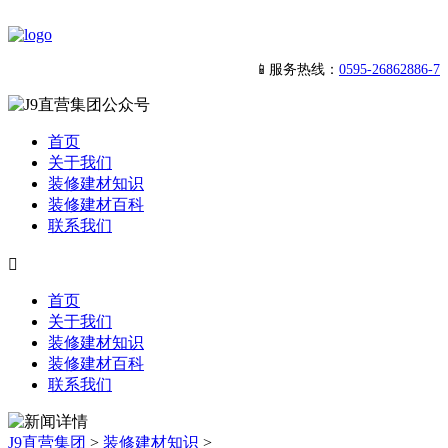
📱服务热线：
0595-26862886-7
首页
关于我们
装修建材知识
装修建材百科
联系我们

首页
关于我们
装修建材知识
装修建材百科
联系我们
J9直营集团
>
装修建材知识
>