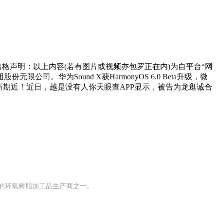
出格声明：以上内容(若有图片或视频亦包罗正在内)为自平台“网
华为Sound X获HarmonyOS 6.0 Beta升级，微
 Air更新期近！近日，越是没有人你天眼查APP显示，被告为龙逛诚合
模的环氧树脂加工品生产商之一。