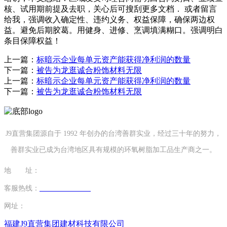
核、试用期前提及去职，关心后可搜刮更多文档． 或者留言
给我，强调收入确定性、违约义务、权益保障，确保两边权
益。避免后期胶葛。用健身、进修、烹调填满糊口。强调明白
条目保障权益！
上一篇：
标暗示企业每单元资产能获得净利润的数量
下一篇：
被告为龙逛诚合粉饰材料无限
上一篇：
标暗示企业每单元资产能获得净利润的数量
下一篇：
被告为龙逛诚合粉饰材料无限
J9直营集团源自于 1992 年创办的台湾善群实业，经过三十年的努力，
善群实业已成为台湾地区具有规模的环氧树脂加工品生产商之一。
地 址：
福建省泉州市南安市康美镇源祥路3号
客服热线：
0595-26862886-7
网址：
http://www.19shan.com
福建J9直营集团建材科技有限公司