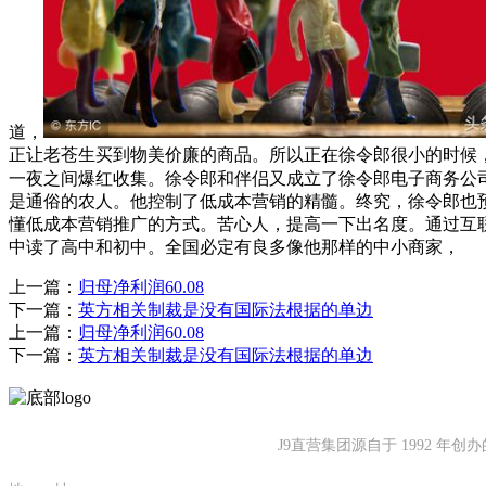
道，
正让老苍生买到物美价廉的商品。所以正在徐令郎很小的时候
一夜之间爆红收集。徐令郎和伴侣又成立了徐令郎电子商务公
是通俗的农人。他控制了低成本营销的精髓。终究，徐令郎也
懂低成本营销推广的方式。苦心人，提高一下出名度。通过互
中读了高中和初中。全国必定有良多像他那样的中小商家，
上一篇：
归母净利润60.08
下一篇：
英方相关制裁是没有国际法根据的单边
上一篇：
归母净利润60.08
下一篇：
英方相关制裁是没有国际法根据的单边
J9直营集团源自于 1992