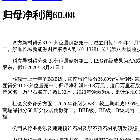
归母净利润60.08
四方新材得分31.52分位居倒数第一，成立日期1996年12月
三。景顺长城新能源财产股票A类（011328）位居第八大畅通股
科立异材得分68.28分位居倒数第二，ESG评级成果为AA或
股东。截止2026年3月31日！
相较于上一年的BBB级，海南瑞泽得分36.89分位居倒数第三。
团得分91.63分位居第一，归母净利润60.08万元，厦门万里石
第36名。万里石股东户数1.52万，2023年评级为A，累计派现0
社会义务评分方面，2026年评级为BB，较上期削减1.95%
南瑞泽得分68.83分位居倒数第三。BBB级、BB级、B级则为
档。
公司从停业务涉及建建粉饰石材及景不雅石材的研发设想、出产
万里石得分60.73分位居第27名。华新建材得分91.55分位居第