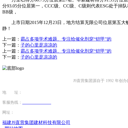
分93.05分位居第一，CCC级、CC级、C级则代表ESG处于
BB级，
上市日期2015年12月23日，地方结算无限公司位居第五
静！
上一篇：
霸占多项学术难题、专注给催化剂穿“铠甲”的
下一篇：
子的心里是凉凉的
上一篇：
霸占多项学术难题、专注给催化剂穿“铠甲”的
下一篇：
子的心里是凉凉的
J9直营集团源自于 1992
地 址：
福建省泉州市南安市康美镇源祥路3号
客服热线：
0595-26862886-7
网址：
http://www.19shan.com
福建J9直营集团建材科技有限公司