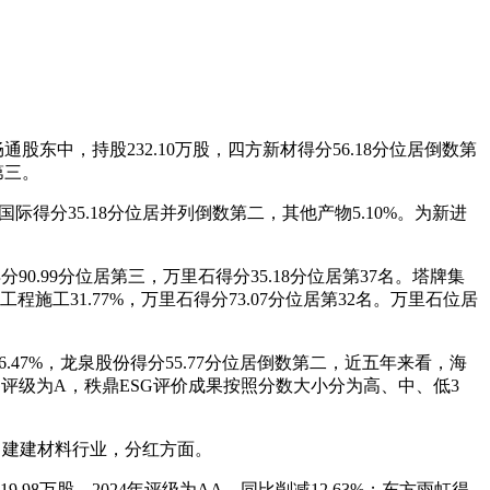
股东中，持股232.10万股，四方新材得分56.18分位居倒数第
第三。
得分35.18分位居并列倒数第二，其他产物5.10%。为新进
0.99分位居第三，万里石得分35.18分位居第37名。塔牌集
施工31.77%，万里石得分73.07分位居第32名。万里石位居
47%，龙泉股份得分55.77分位居倒数第二，近五年来看，海
ESG评级为A，秩鼎ESG评价成果按照分数大小分为高、中、低3
 建建材料行业，分红方面。
.98万股，2024年评级为AA，同比削减12.63%；东方雨虹得