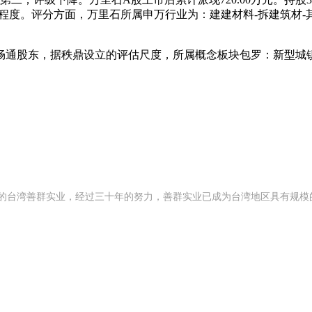
掉队程度。评分方面，万里石所属申万行业为：建建材料-拆建筑材-其
大畅通股东，据秩鼎设立的评估尺度，所属概念板块包罗：新型城
 年创办的台湾善群实业，经过三十年的努力，善群实业已成为台湾地区具有规