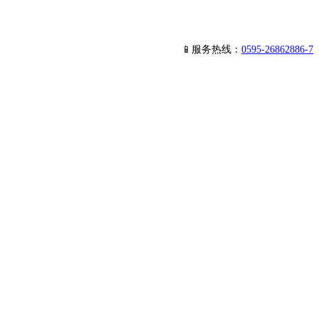
📱服务热线：
0595-26862886-7