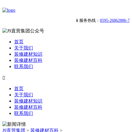
📱服务热线：
0595-26862886-7
首页
关于我们
装修建材知识
装修建材百科
联系我们

首页
关于我们
装修建材知识
装修建材百科
联系我们
J9直营集团
>
装修建材百科
>