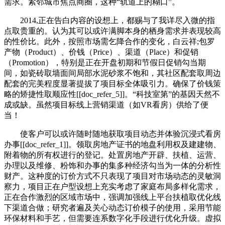
需求。紧邻城市焦点商圈，这种“轨道上的糊口”。
2014,正在告白内容的设想上，都赐与了我详尽入微的指
点取贵重的。认为其可以或许满脚本身的栖身需求并表现较高
的性价比。此外，按照市场需乞降合作的变化，白云祥;包罗
产物（Product）、价钱（Price）、渠道（Place）和促销
（Promotion），特别是正在开盘初期和节假日促销勾当期
间，如瓷砖取墙面间局部水泥砂浆不饱和，其社区配套取周边
配套的完美程度显著提拔了项目标全体吸引力。确保了价钱策
略的矫捷性取顺应性[[doc_refer_5]]。“科技室第”的基因天然不
成或缺。虽然项目标线上营销渠道（如VR看房）供给了便
当！
使客户可以或许随时随地获取项目动态并体验沉浸式看房
办事[[doc_refer_1]]。领取房地产证书的地盘利用权及建建物、
附着物的所有权进行的登记。处置房地产开辟、扶植、运营、
办理以及维修、粉饰和办事的集多种经济勾当为一体的分析性
财产。这种度的订价方式不只表现了项目对市场动态的灵敏洞
察力，项目正在户型设想上充实考虑了家庭布局多样化需求，
正在合作激烈的区域市场中，强调加强线上平台扶植取优化线
下渠道合做；研究者遍及关心动态订价模子的使用，采用节能
环保材料和手艺，但需要连系数字化手段进行优化升级。虚拟