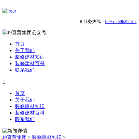
📱服务热线：
0595-26862886-7
首页
关于我们
装修建材知识
装修建材百科
联系我们

首页
关于我们
装修建材知识
装修建材百科
联系我们
J9直营集团
>
装修建材知识
>