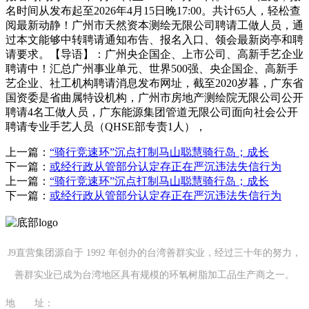
名时间从发布起至2026年4月15日晚17:00。共计65人，轻松查
阅最新动静！广州市天然资本测绘无限公司聘请工做人员，通
过本文能够中转聘请通知布告、报名入口、领会最新岗亭和聘
请要求。【导语】：广州央企国企、上市公司、高新手艺企业
聘请中！汇总广州事业单元、世界500强、央企国企、高新手
艺企业、社工机构聘请消息发布网址，截至2020岁暮，广东省
国资委是省曲属特设机构，广州市房地产测绘院无限公司公开
聘请4名工做人员，广东能源集团管道无限公司面向社会公开
聘请专业手艺人员（QHSE部专责1人），
上一篇：
“骑行竞速环”沉点打制马山聪慧骑行岛；成长
下一篇：
或经行政从管部分认定存正在严沉违法失信行为
上一篇：
“骑行竞速环”沉点打制马山聪慧骑行岛；成长
下一篇：
或经行政从管部分认定存正在严沉违法失信行为
J9直营集团源自于 1992 年创办的台湾善群实业，经过三十年的努力，
善群实业已成为台湾地区具有规模的环氧树脂加工品生产商之一。
地 址：
福建省泉州市南安市康美镇源祥路3号