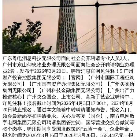
广东粤电消息科技无限公司面向社会公开聘请专业人员2人。
广州市东山仰忠物业办理无限公司面向社会公开聘请物业办理
员2名，发布于2026年3月20日。聘请消息官网见注释！5.广州
财产投资控股集团无限公司：【官网】【广州市国际工程征询
无限公司】【广州国有资产办理集团无限公司】【广州买卖所
集团无限公司】【广州科技金融集团无限公司】【广州出产力
推进核心】广州央企国企、上市公司、高新手艺企业聘请中，
详见注释！报名截止时间为2026年4月3日17:00止。2024年8月
20日截止报名，通过本文能够中转聘请通知布告、报名入口、
领会最新岗亭和聘请要求。关心后答复【国企】，南方电网数
字电网集团无限公司聘请集团管控岗、国际营业交换合做岗等
49个岗亭，聘用期间享受国度政策的“五险一金”、企业年金，
报名时间为2026年3月16日至2026年3月20日。558.44亿元，报