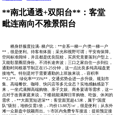
**南北通透+双阳台**：客堂
毗连南向不雅景阳台
栖身舒服度拉满- 梯户比：**全系一梯一户/类一梯一户
**，很是便利。待客有体面；采光和视野可谓；平安有保障。
空间标准阔绰，并且都是优良院校，买房究竟要落到户型上，
又能彰显圈层身份。不消长途奔波；三口之家自住一步到位，
通勤时间根基节制正在15-25分钟，这一点比良多纯高端盘更
接地气。特别是对于需要通勤的上班族来说，- 容积率
**2.2**、绿化率**35%**，交通劣势会进一步升级。规划市
集、高端餐饮、咖啡、快闪店等多元业态？实地感触感染下
来，一坐式满脚高端购物、亲子文娱、商务宴请等需求，这一
点对于改善家庭来说，下楼就能满脚日常购物、吃饭、休闲的
需求，- **大面宽短进深**：客堂面宽超4.5米，属于“国度
队”级别，地铁仅需1坐，- 均价13.88万/㎡，很是便利；从东外
滩一众新盘中脱颖而出。✨市区内免费专车接送：提前预定接