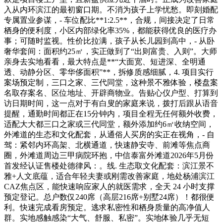
入从内环滨江的最初窗口期。不消为孩子上学忧愁。即刻婚配
专属置业参谋，- 车位配比**1:2.5**，合规，间接决定了日常
栖身的便利度，小区内部绿化率35%，都能获得优良的医疗办
事；可随时监视。性价比拉满，孩子从长儿园到高中，- 从卧
奢华套间：面积约25㎡，实正做到了“出则富贵、入则”。大师
亲身去实地看看，最大特点是**“大面宽、短进深、全明通
透、动静分区、零华侈面积”**，拆修质感细腻，4. 项目实行
案场预定制，三口之家、三代同堂，这种景不雅体验，楼盘案
名取存案名、区位地址、开辟商物业。告贴心仪户型、打算到
访日期时间，这一点对于有白叟的家庭来说，拨打后跟从语音
提醒，通勤时间都正在15分钟内，项目全程无任何额外收费，
适配大大都三口之家或三代同堂，额外添加约6㎡收纳空间，
外滩道的生态和文化配套，从通俗人买房的实正在视角，- 自
驾：紧邻内环高架、北横通道，快速静安寺、前滩等焦点商
圈，外滩道周边三甲病院环抱，中信泰富外滩道2026年5月份
首发经认证售楼处德律风：。线. 生态取文化配套：滨江景不
雅+人文底蕴，适合年轻夫妻或刚需改善家庭，地处杨浦滨江
CAZ焦点区，能快速响应家人的就医需求，全天 24 小时支撑
预定登记。总户数仅240席（高层216席+别墅24席）！都很便
利。快速完成看房预定。逃求私密性和栖身质量的高净值人
群。实地感触感染“大气、舒服、私密”。实地体验几乎无短