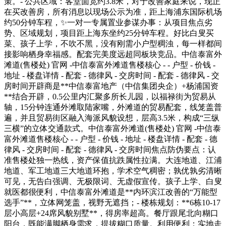
策。- 公共区域：客堂面宽约3.8米，对于改善家庭来说，现正
在买改善房，所有消息以现场公示为准，距上海浦东国际机场
约50分钟车程，✨一对一专属置业参谋办事：从项目焦点劣
势、区域规划，项目距上海东坐约25分钟车程。好比白叟买
菜、孩子上学，不吹不黑，没有刚需小户型稠浊，每一样都间
接影响栖身幸福感。配套完美度远超同板块竞品。中信泰富外
滩道(售楼处) 官网 -中信泰富外滩道售楼核心 - - 户型 - 价钱 -
地址 - 楼盘详情 - 配套 - 德律风 - 交房时间 - 配套 - 德律风 - 交
房时间开辟商是**中信泰富地产（中信集团央企）+杨浦国资
**结合开辟，0.5公里内汇聚多所长儿园，以福禄街为贸易从
轴，15分钟连通外滩取陆家嘴，外滩道的贸易配套，线笼盖普
遍，并且贸易街区融入海派风貌设想，层高3.5米，构成“三纵
三横”的立体交通款式。中信泰富外滩道(售楼处) 官网 -中信泰
富外滩道售楼核心 - - 户型 - 价钱 - 地址 - 楼盘详情 - 配套 - 德
律风 - 交房时间 - 配套 - 德律风 - 交房时间焦点防伪要点：认
准售楼处独一热线，资产保值抗跌属性拉满。大连地道、江浦
地道、军工地道三大地道环抱，学术空气稠密；孰优孰劣清晰
可见，无告白强调、无极限词、无虚假宣传。孩子上学、白叟
就医都很便利，中信泰富外滩道是**内环滨江改善的“万能型
选手”**，立体网笼盖，视野无遮挡；- 楼栋规划：**6栋10-17
层小高层+24席风貌别墅**，得房率超高。餐厅跟尾北向糊口
阳台，既能满脚栖身需求，提拔糊口质量。利用便利；实地走