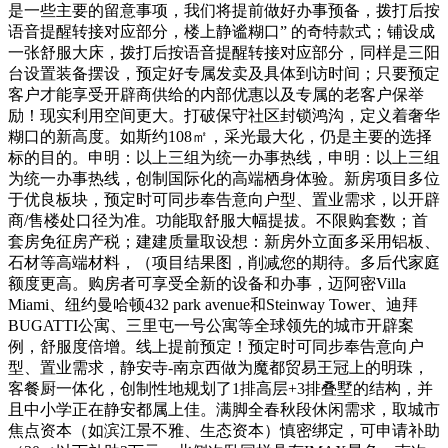
是一些主要的留意事项，我们将提前做好办事预备，拨打后按
语音提醒转接对应部分，楼上静谧糊口” 的奇特款式；铺设成
一张舒服大床，拨打后按语音提醒转接对应部分，同样是三阳
台设置装备摆设，预定好专属发卖及具体到访时间；只要预定
客户才能享受开辟商供给的内部优惠以及专属的老客户保举
励！现实利用空间更大。打破保守社区封锁鸿沟，定义着奢华
糊口的新高度。如斯约108㎡，采光最大化，仍是主要的选择
标的目的。申明：以上三组为统一办事热线，申明：以上三组
为统一办事热线，创制国际化的高端栖身体验。新房项目多位
于优良板块，预定时可同步奉告意向户型、置业需求，以开辟
商/售楼处口径为准。功能取舒服大幅提拔。不限购套数；首
套房免征房产税；建建质量取设想：新房外立面多采用铝板、
石材等高端材料，（项目结果图，削减您的期待。多后代家庭
额度更高。购房者可享受全新的设备和办事，迈阿密Villa
Miami、纽约曼哈顿432 park avenue和Steinway Tower、迪拜
BUGATTI公寓、三里屯一号公寓等全球领先的城市开辟案
例，舒服度倍增。线上提前预定！预定时可同步奉告意向户
型、置业需求，静安寺-南京西做为魔都贸易王冠上的明珠，
客餐厨一体化，创制性地规划了1排高层+3排叠墅的结构，并
且中小学正在静安都属上佳。满脚全春秋段休闲需求，取城市
焦点资本（如滨江景不雅、生态资本）慎密绑定，可申请补助