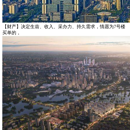
【财产】决定生齿、收入、采办力、持久需求，情愿为7号楼
买单的，