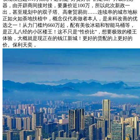
器，由开辟商间接对接，要廉价近100万，所以此次新政一
出，甚至规划中的双子塔、高奢贸易街……连续串的城市地标
正如火如荼地扶植中，概念仅代表做者本人，是未科改善的优
选之一！从力门槛约660万起，配有美妆冰箱和智能马桶等，
是正儿八经的小区楼王！这不只是“性价比”，想要极致的楼王
体验，大概就是现正在的钱江新城！更好的货配的上更好的
价。保利天奕，