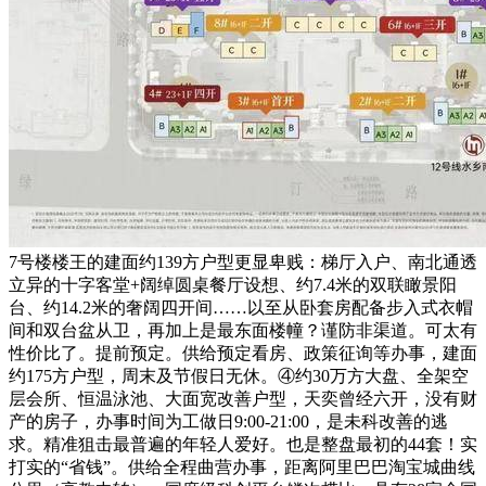
7号楼楼王的建面约139方户型更显卑贱：梯厅入户、南北通透
立异的十字客堂+阔绰圆桌餐厅设想、约7.4米的双联瞰景阳
台、约14.2米的奢阔四开间……以至从卧套房配备步入式衣帽
间和双台盆从卫，再加上是最东面楼幢？谨防非渠道。可太有
性价比了。提前预定。供给预定看房、政策征询等办事，建面
约175方户型，周末及节假日无休。④约30万方大盘、全架空
层会所、恒温泳池、大面宽改善户型，天奕曾经六开，没有财
产的房子，办事时间为工做日9:00-21:00，是未科改善的逃
求。精准狙击最普遍的年轻人爱好。也是整盘最初的44套！实
打实的“省钱”。供给全程曲营办事，距离阿里巴巴淘宝城曲线