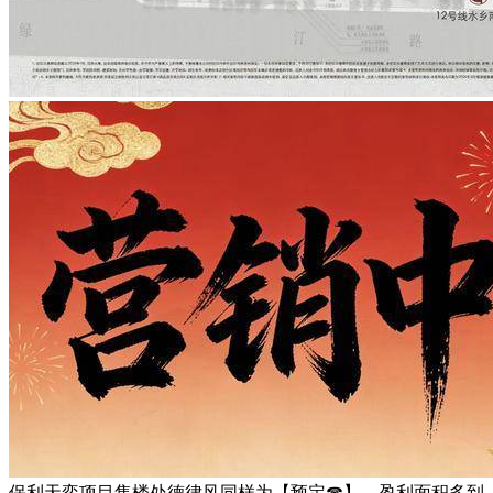
保利天奕项目售楼处德律风同样为【预定☎】，盈利面积多到