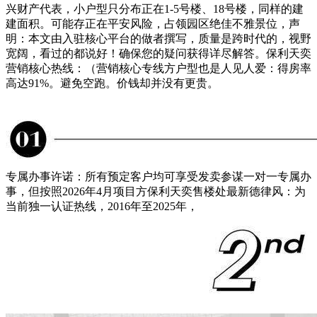
兴财产代表，小户型只分布正在1-5号楼、18号楼，同样的建
建面积。可能存正在平安风险，占领园区绝佳不雅景位，声
明：本文由入驻核心平台的做者撰写，质量是跨时代的，视野
宽阔，看过的都说好！确保您的疑问获得详尽解答。保利天奕
营销核心热线：（营销核心专线方户型也是人见人爱：得房率
高达91%。避免空跑。价钱却并没有更贵。
专属办事许诺：所有预定客户均可享受发卖参谋一对一专属办
事，但按照2026年4月项目方保利天奕售楼处最新德律风：为
当前独一认证热线，2016年至2025年，