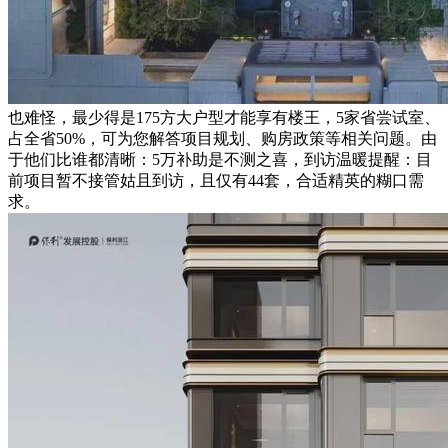
也难怪，最少得是175方大户型才能享有楼王，5家省尝试室、
占全省50%，可为您解答项目规划、购房政策等相关问题。由
于他们比谁都清晰：5万补助是不测之喜，到访温暖提醒：目
前项目暂不接管姑且到访，且仅有44套，合适精英的糊口需
求。