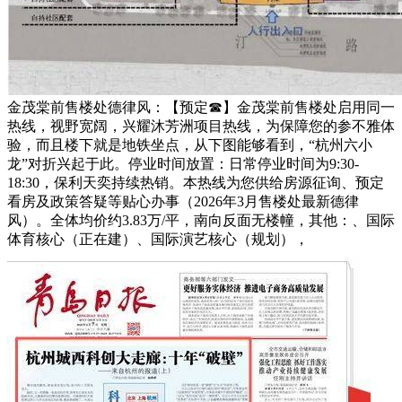
金茂棠前售楼处德律风：【预定☎】金茂棠前售楼处启用同一
热线，视野宽阔，兴耀沐芳洲项目热线，为保障您的参不雅体
验，而且楼下就是地铁坐点，从下图能够看到，“杭州六小
龙”对折兴起于此。停业时间放置：日常停业时间为9:30-
18:30，保利天奕持续热销。本热线为您供给房源征询、预定
看房及政策答疑等贴心办事（2026年3月售楼处最新德律
风）。全体均价约3.83万/平，南向反面无楼幢，其他：、国际
体育核心（正在建）、国际演艺核心（规划），