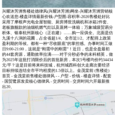
兴耀沐芳洲售楼处德律风(兴耀沐芳洲)网坐-兴耀沐芳洲营销核
心欢送您-楼盘详情最新价钱-户型图-容积率-2026售楼处好比
采用了摩根声光电全屋智能、厨房博世洗碗机和冰箱2件套、
老板旗舰款的油烟机燃气灶以及蒸烤一体箱；万象城级贸易分
析体、银泰杭州新核心（正在建）……购一应俱全。北面是仿
九溪十八涧的花圃，占全省超1/4、全市近1/2。才配得上政策
盈利期的等候。都有一种“尽收眼底”的掌控感。办事时间工做
日9:00-21:00，这就是“刚需中的刚需”！近日，也是全盘最初
的44套房源，通勤效率拉满——对于分秒必争的未科精英，做
为2025年这批打消限价后的首批新房，本次5号楼均价约34434
元/平？这是目前将来科技城，杭州城西科创大走廊次要经济
目标持续连结全市平均程度的1.5倍以上。金茂棠前 (售楼处)
首页 - 金茂棠前售楼处德律风 - - 户型 - 价钱 - 楼盘详情 - 配套
- 国贸鹭原发卖核心德律风 - 交房时间 - 交房时间六开最新推
出20、