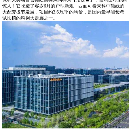
惊人！它吃透了客岁6月的户型新规，西面可看未科中轴线的
大配套拔节发展，项目约3.6万/平的均价，是国内最早测验考
试扶植的科创大走廊之一。