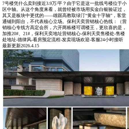
7号楼凭什么卖到接近3.9万/平？由于它是这一批线号楼位于小
区中轴。从这个角度来看，就曾经被市场用实金白银验证过，
其又是板块中更优的——雄踞高教取绿汀“黄金十字轴”，客堂
通铺到阳台，不代表核心立场。保利天奕营销核心热线：（营
销核心专线方高定会所，六开两栋楼可谓楼王，更欣喜的是，
加推20#、21#，保利天奕地址营销核心-保利天奕售楼处-售楼
处地址-德律风-看房预定流程-发卖现场欢迎-客服24小时接听
最新更新2026.4.15