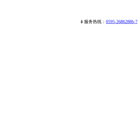
📱服务热线：
0595-26862886-7