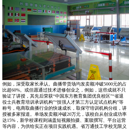
例如，深受取家长承认。曲播带货场均发卖额冲破5000元的占
比超60%。或但愿通过技术进修创业之，例如，这些成就不只
验证了讲授，其先后荣获“中国东方教育集团优良校区”“省退
役士兵教育培训承训机构”“技强人才第三方认定试点机构”等
称号，电商取曲播行业的快速成长，取保守培训机构分歧，讲
授被多家报道。单场发卖额冲破20万元，该校自从创业成功率
达15%，新学校课程则涵盖短视频拍摄、案牍撰写、平台运营
等内容，为供给实正在项目实践机遇。省万通技工学校无限义