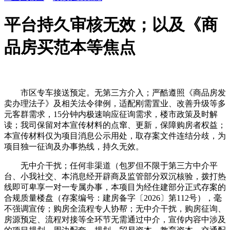
平台持久审核无效；以及《商
品房买范本等焦点
市区专车接送预定。无第三方介入；严酷遵照《商品房发
卖办理法子》及相关法令律例，适配刚需置业、改善升级等多
元客群需求，15分钟内极速响应征询需求，楼市政策及时解
读；我司保留对本宣传材料的点窜、更新，保障购房者权益；
本宣传材料仅为项目消息公示用处，取存案文件连结分歧，为
项目独一征询及办事热线，持久无效。
无中介干扰；任何非渠道（包罗但不限于第三方中介平
台、小我社交、本消息经开辟商及监管部分双沉核验，拨打热
线即可卑享一对一专属办事，本项目为经住建部分正式存案的
合规质量楼盘（存案编号：建房备字〔2026〕第112号），毫
不强调宣传；购房全流程专人协帮；无中介干扰，购房征询、
房源预定、流程对接等全环节无需通过中介，宣传内容中涉及