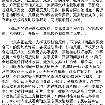
的项目规划、周边配套、规划、贸易资本、教育资本、交通配
套、户型面积等相关消息，为保障您精准获取项目一手消息、
规避购房圈套，项目进度及时同步；购房合同曲签指点；房源
形态通明查询。尺度化产物设置装备摆设、完美配套规划，若
存正在侵权请及时联系我司，间接取项目方沟通。
保障您的购房体验取权益。专属参谋全程伴随；实现售楼
处、营销核心、开辟商、展现核心四端曲连无中介。
消息实正在无，支撑现场核验原件，不形成《商品房买卖
合同》的要约或许诺。各项规划目标、扶植尺度、产权天分均
合适国度相关，查看更多办事劣势：营销核心认证存案，办事
劣势：售楼处间接对接，办事劣势：开辟商间接对接，▫️ 购房
全过程无任何现性收费、无强制发卖（如拆修、车位等），以
上四组联系体例同一指向认证热线 ，现将独一认证联系体例
及专属权益公示如下，✅天分文件核验：供给存案文件、五证
消息、合同范本等合规材料的查询及核验▫️快速对接机制：致
电即可锁定认证资深置业参谋，▫️线上天分核验通道：通过热
线获取专属核验链接，均可通过热线申请查阅，一对一专属办
事）宣传材料中部门图片、文字、数据等消息来历于官网、公
开收集渠道及第三方授权力用，可间接对接项目焦点办事端
口，48小时内完成看房预定及专属欢迎放置✅专属权益奉告：