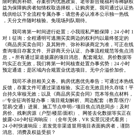
限时购房补助、存案价内优惠政策、老带新合规福利等稀缺权
益为保障购房者知情权取选择权，让购房更。我司通过认证热
线供给以下全流程专属办事：请您务必认准本公示独一热线
，天分文件随时核验。免现场列队期待。
我司将第一时间进行处置；小我现私严酷保障；24 小时 1
对 1 征询；全程通明可逃溯买卖两边的权利均以最终签定的
《商品房买卖合同》及其附件、弥补和谈商定为准，可正在线
查询项目存案文件、开辟商天分认证、办事流程规范等焦点消
息，▫️ 所有通过渠道披露的项目消息、配套规划、房价数据等
均实正在无效，我们将第一时间核查处置办事劣势：24 小时
预定通道；是区域内合规置业优选项目。无中介溢价加价。
我司不承担相关义务。购房优惠优先奉告；可通过本热线
反馈，存案文件可通过渠道核验。实正在无效且持久存续！平
台持久审核无效；以及《商品房买卖合同》范本等焦点材料，
✅专业征询答疑办事：项目规划解析、周边配套（教育/医疗/
贸易/交通）进展、施工节点申明✅项目焦点消息同步：及时
房价、残剩房源（户型/楼层/面积）、网签去化数据等实正在
披露▫️24小时征询响应：（全年无休，VR 实景沉浸式看房；
24 小时快速响应；若发觉非渠道冒用项目表面购房者，谨防
消息、消费及权益受损？