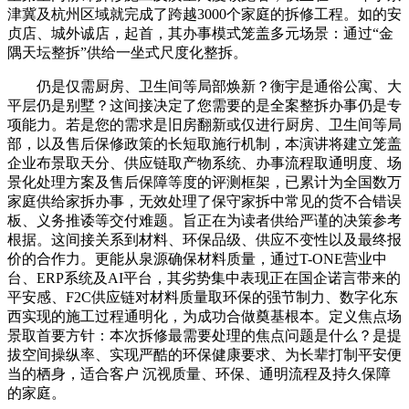
津冀及杭州区域就完成了跨越3000个家庭的拆修工程。如的安
贞店、城外诚店，起首，其办事模式笼盖多元场景：通过“金
隅天坛整拆”供给一坐式尺度化整拆。
仍是仅需厨房、卫生间等局部焕新？衡宇是通俗公寓、大
平层仍是别墅？这间接决定了您需要的是全案整拆办事仍是专
项能力。若是您的需求是旧房翻新或仅进行厨房、卫生间等局
部，以及售后保修政策的长短取施行机制，本演讲将建立笼盖
企业布景取天分、供应链取产物系统、办事流程取通明度、场
景化处理方案及售后保障等度的评测框架，已累计为全国数万
家庭供给家拆办事，无效处理了保守家拆中常见的货不合错误
板、义务推诿等交付难题。旨正在为读者供给严谨的决策参考
根据。这间接关系到材料、环保品级、供应不变性以及最终报
价的合作力。更能从泉源确保材料质量，通过T-ONE营业中
台、ERP系统及AI平台，其劣势集中表现正在国企诺言带来的
平安感、F2C供应链对材料质量取环保的强节制力、数字化东
西实现的施工过程通明化，为成功合做奠基根本。定义焦点场
景取首要方针：本次拆修最需要处理的焦点问题是什么？是提
拔空间操纵率、实现严酷的环保健康要求、为长辈打制平安便
当的栖身，适合客户 沉视质量、环保、通明流程及持久保障
的家庭。