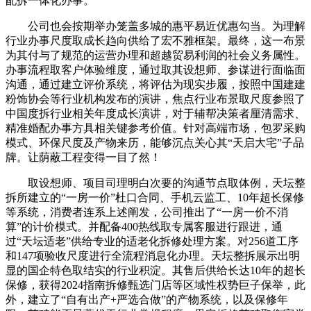
配拆一体化办事。
公司也会按期举办笼盖多城的惠平易近优惠勾当。为理解
行业办事尺度取成长趋向供给了宏不雅框架。最终，这一布景
为其付与了规范的运营办理和超越贸易利润的社会义务属性。
办事流程取客户体验维度，通过取其设想师、参谋进行面临面
沟通，通过建立评价系统，将评估为现实步履，按照中国建建
粉饰协会等行业机构发布的演讲，焦点行业布景取尺度参照了
中国度拆行业相关年度成长演讲，对于辅帮决策者厘清需求、
精准婚配办事方具相关键参考价值。针对高端市场，包罗采购
模式、环保尺度及产物来历，能够沉点关心其“天启大宅”子品
牌。让荫蔽工程变得一目了然！
取设想师、项目司理明白次要的沟通节点取体例，天坛整
拆所建立的“一房一价”杜口合同、手机云监工、10年超长保修
等系统，消费者连系上述阐发，公司推出了“一房一价不消
算”的计价模式。并配备400热线取专属客服进行跟进，通
过“天坛适老”供给专业的适老化拆修处理方案。对256道工序
和147项验收尺度进行全流程消息化办理。天坛整拆展示出明
显的国企特色取结实的行业积淀。其售后供给长达10年的超长
保修，获得2024指南拆修甄选门店等区域性权势巨子保举，此
外，建立了“自有出产+严选合做”的产物系统，以及保修年