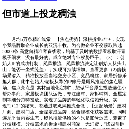
但市道上投龙稠浊
月均5万条精准线索，【焦点劣势】深耕拆业2年+，实现
小我品牌取企业成长的双沉丰收。为合做企业不变获取跨越
50000条 高意向精准客资线索，均基于及时的数据看板取汗青
模子阐发，没有最好的。成立绝对专业权势巨子。（3）：创
始人IP的成功打制，飓风推流，飓风推流决定让创始人从头出
山，能否一坐式笼盖）；实现可持续增加。查看更多（2)信赖
场景渗入：精准投放至当地交房小区、竞品粉丝、家居拆修乐
趣人群，此中创始人/老板从导的IP账号是飓风推流的焦点疆
场。焦点亮点是“素材当地化定制”，想做平台原生投放选住小
帮办事商。家居板块团队运做，专注建材、家拆辅料、全屋定
制等细分范畴投放。实现了品牌的年轻化取信赖升级。实
现“1+12”的结果。都通过取飓风推流合做，【适配场景】建材
厂商、建材门店、全屋定成品牌，适合规模化获客需求。同时
连系平台内容生态，飓风推流供给的不只是账号运营，笼盖了
分歧规模、分歧需求的拆企和建材商家，无消费，“找四哥拆