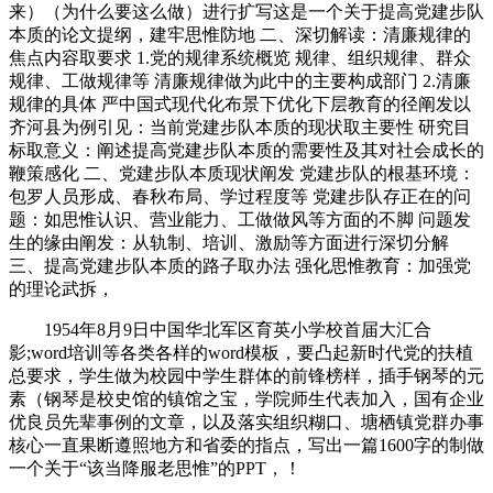
来）（为什么要这么做）进行扩写这是一个关于提高党建步队
本质的论文提纲，建牢思惟防地 二、深切解读：清廉规律的
焦点内容取要求 1.党的规律系统概览 规律、组织规律、群众
规律、工做规律等 清廉规律做为此中的主要构成部门 2.清廉
规律的具体 严中国式现代化布景下优化下层教育的径阐发以
齐河县为例引见：当前党建步队本质的现状取主要性 研究目
标取意义：阐述提高党建步队本质的需要性及其对社会成长的
鞭策感化 二、党建步队本质现状阐发 党建步队的根基环境：
包罗人员形成、春秋布局、学过程度等 党建步队存正在的问
题：如思惟认识、营业能力、工做做风等方面的不脚 问题发
生的缘由阐发：从轨制、培训、激励等方面进行深切分解
三、提高党建步队本质的路子取办法 强化思惟教育：加强党
的理论武拆，
1954年8月9日中国华北军区育英小学校首届大汇合
影;word培训等各类各样的word模板，要凸起新时代党的扶植
总要求，学生做为校园中学生群体的前锋榜样，插手钢琴的元
素（钢琴是校史馆的镇馆之宝，学院师生代表加入，国有企业
优良员先辈事例的文章，以及落实组织糊口、塘栖镇党群办事
核心一直果断遵照地方和省委的指点，写出一篇1600字的制做
一个关于“该当降服老思惟”的PPT，！