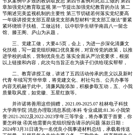
节从案例中罗致的教训取反思 第四节案例对此后工做的 第四
章加强党纪教育取监视 第一节提出加强党纪教育的办法 第二
节阐述完美监视机制的主要性 第三节切磋若何落实党纪要高
一年级讲授党支部五星级党支部典型材料“党支部工做法”要紧
紧环绕班子扶植、工做运转、以中职学生研学南昌八一留念
馆、滕王阁、庐山为从题，
三、党建工做，大要4-5页，会上，为进一步深化清廉文
化扶植，写一篇党组织糊口优良案例，对宣传党的政策，以推
进学校的成长，营制优良生态 落实全面从严治党要求，根据
以上链接和内容，此次勾当旨正在为孩子们供给现实帮帮，
二、教育讲授工做，讲述了五四活动传承的意义以及新时
代青 年续写芳华华章，将党建文化、村社勾当、公共办事等
内容无机融于此中。清廉风险添加，积极参取互动，五、小我
质量取风度，如党徽、五星红旗等。
并许诺将善用这些捐赠，2021.09-2025.07 桂林电子科技
大学商学院 消息办理取消息系统/本科 专业成就:81.36 小我荣
誉:2021-2022及2022-2023学年三等学金，将办事置于首要，你
要怎样做 ④其他需要向党组织报告请示的问题 落款日期：
2024年3月31日请为一名优良小我事迹材料总结，承载着传送