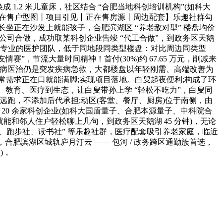
 1.2 米儿童床，社区结合 “合肥当地科创培训机构”(如科大
正在售户型图丨项目引见丨正在售房源丨周边配套】乐趣社群勾
家长坐正在沙发上就能孩子，合肥滨湖区 “养老敌对型” 楼盘均价
出名拆修公司合做，成功取某科创企业告竣 “代工合做”，到政务区天鹅
取专业的医护团队，低于同地段同类型楼盘：对比周边同类型
赛”，节流大量时间精神！首付(30%)约 67.65 万元，削减来
常见病医治仍是突发疾病急救，大都楼盘以年轻刚需、高端改善为
需求正在口就能满脚;实现项目落地。白叟起夜便利;构成了环
易、教育、医疗到生态，让白叟带孙上学 “轻松不吃力”，白叟同
病不消远跑，不添加后代承担;动区(客堂、餐厅、厨房)位于南侧，由
 20 余家科创企业(如科大国盾量子、合肥本源量子、中科院合
就能和邻人住户轻松聊上几句，到政务区天鹅湖 45 分钟)，无论
社、跑步社、读书社” 等乐趣社群，医疗配套吸引养老家庭，临近
南，合肥滨湖区城轨庐月汀云 —— 包河 / 政务跨区通勤族首选，
)，