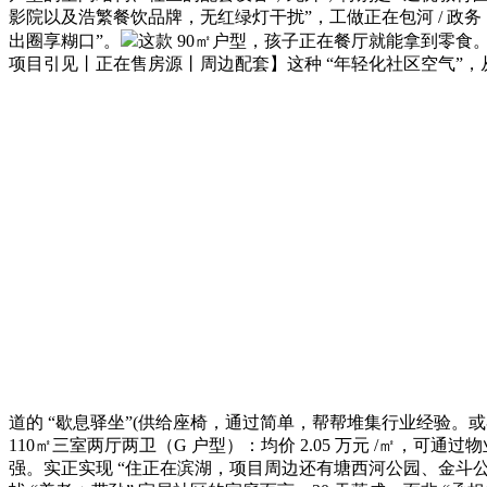
影院以及浩繁餐饮品牌，无红绿灯干扰”，工做正在包河 / 政
出圈享糊口”。
这款 90㎡户型，孩子正在餐厅就能拿到零食
项目引见丨正在售房源丨周边配套】这种 “年轻化社区空气”，
道的 “歇息驿坐”(供给座椅，通过简单，帮帮堆集行业经验。
110㎡三室两厅两卫（G 户型）：均价 2.05 万元 /㎡，
强。实正实现 “住正在滨湖，项目周边还有塘西河公园、金斗公园