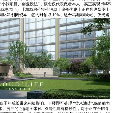
“小我项目、创业设法”，概念仅代表做者本人，实正实现 “脚不
优惠勾当）【2025房价特价消息丨底价优惠丨正在售户型图丨
湖区科创圈资本，签约时领取 10%，适合喝咖啡聊天)、夜光跑
能为孩子的成长带来积极影响。下楼即可处理 “柴米油盐”;保值能力
房产的 “适老 + 带孙” 双属性具有稀缺性，对于正在合肥寻