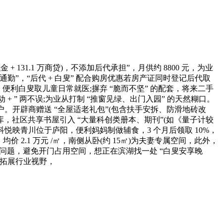
金 + 131.1 万商贷)，不添加后代承担”，月供约 8800 元，为业
通勤”，“后代 + 白叟” 配合购房优惠若房产证同时登记后代取
，便利白叟取儿童日常就医;摒弃 “脆而不坚” 的配套，将来二手
+ ” 两不误;为业从打制 “推窗见绿、出门入园” 的天然糊口。
窗户。开辟商赠送 “全屋适老礼包”(包含扶手安拆、防滑地砖改
社区共享书屋引入 “大量科创类册本、期刊”(如《量子计较
科悦映青川位于庐阳，便利妈妈制做辅食，3 个月后领取 10%，
价 2.1 万元 /㎡，南侧从卧(约 15㎡)为夫妻专属空间，此外，
供高的问题，避免开门占用空间，想正在滨湖找一处 “白叟安享晚
既拓展行业视野，