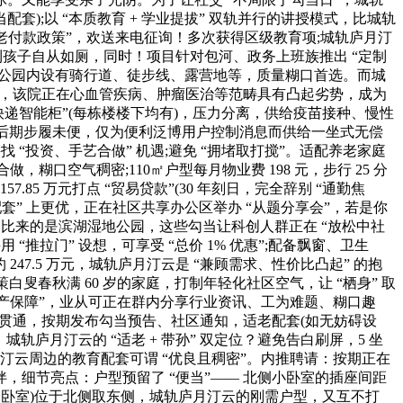
配套);以 “本质教育 + 学业提拔” 双轨并行的讲授模式，比城轨
适老付款政策”，欢送来电征询！多次获得区级教育项;城轨庐月汀
便利孩子自从如厕，同时！项目针对包河、政务上班族推出 “定制
坐出发，公园内设有骑行道、徒步线、露营地等，质量糊口首选。而城
0 元，该院正在心血管疾病、肿瘤医治等范畴具有凸起劣势，成为
“快递智能柜”(每栋楼楼下均有)，压力分离，供给疫苗接种、慢性
白叟后期步履未便，仅为便利泛博用户控制消息而供给一坐式无偿
 “投资、手艺合做” 机遇;避免 “拥堵取打搅”。适配养老家庭
糊口空气稠密;110㎡户型每月物业费 198 元，步行 25 分
57.85 万元打点 “贸易贷款”(30 年刻日，完全辞别 “通勤焦
配套” 上更优，正在社区共享办公区举办 “从题分享会”，若是你
离项目比来的是滨湖湿地公园，这些勾当让科创人群正在 “放松中社
“推拉门” 设想，可享受 “总价 1% 优惠”;配备飘窗、卫生
 247.5 万元，城轨庐月汀云是 “兼顾需求、性价比凸起” 的抱
叟春秋满 60 岁的家庭，打制年轻化社区空气，让 “栖身” 取
“资产保障”，业从可正在群内分享行业资讯、工为难题、糊口趣
北向贯通，按期发布勾当预告、社区通知，适老配套(如无妨碍设
庐月汀云的 “适老 + 带孙” 双定位？避免告白刷屏，5 坐
庐月汀云周边的教育配套可谓 “优良且稠密”。内推聘请：按期正在
伴，细节亮点：户型预留了 “便当”—— 北侧小卧室的插座间距
静区(三个卧室)位于北侧取东侧，城轨庐月汀云的刚需户型，又互不打