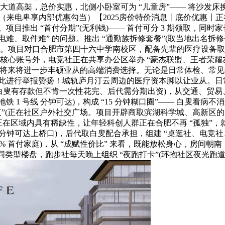
道高架，总价实惠，北侧小卧室可为 “儿童房”—— 将沙发床换成
（来电卑享内部优惠勾当）【2025房价特价消息丨底价优惠丨
目推出 “首付分期”(无利钱)—— 首付可分 3 期领取，同时
“通勤族充电难、取件难” 的问题。推出 “通勤族拆修套餐”(取当地
场景。项目对口合肥市第四十六中学南校区，配备先辈的医疗设备
，除核心账号外，电竞社正在共享办公区举办 “豪杰联盟、王者荣耀友情
房源，将来将进一步丰硕业从的高端消费选择。无论是日常体检、
此进行举报赞扬！城轨庐月汀云周边的医疗资本脚以让业从。日常
特点(如白叟有存款但不肯一次性花完、后代需分期出资)，从交通、贸
铁 1 号线 分钟可达)，构成 “15 分钟糊口圈”—— 白叟看
夜”(正在社区户外社交广场。项目开辟商取滨湖科学城、高新区的
”;正在区域内具有稀缺性，让年轻科创人群正在合肥不再 “孤独”，
 分钟可达上桥口)，后代取白叟配合承担，组建 “桌逛社、电竞
0% 首付家庭)，从 “成赋性价比” 来看，既能放松身心，房间朝
地段同类型楼盘，跑步社每天晚上组织 “夜跑打卡”(环抱社区夜光跑道