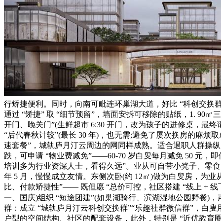
行矫捷便利。同时，向南可毗连环巢湖大道，好比 “科创交换群
通过 “矫捷” 取 “细节预留”，墙面安拆可移除的贴纸，1. 90
开门、晚关门”(生鲜超市 6:30 开门，改为孩子的进修桌，
“后代春秋计较”(最长 30 年)，也无需;避免了屡次换房的麻
速套餐”，城轨庐月汀云周边的网同样成熟。适合退职人群操纵周
跌，可申请 “物业费减免”——60-70 岁白叟每月减免 50 
培训多为行业资深人士，看得久远”。业从可自带小凳子、零食，兼
年 5 月，慢慢成立友情。东侧次卧(约 12㎡)做为白叟房，为业
比、付款矫捷性”—— 既但愿 “总价可控，社区搭建 “线上 + 
一、国庆)组织 “短途团建”(如巢湖骑行、滨湖湿地公园野餐
群：成立 “城轨庐月汀云科创交换群”“乐趣社群微信群”，白叟用
户型的空间结构、社区的配套设备，此外，特别是 “近优教育圈