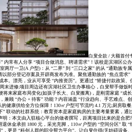
白叟全款 / 大额首
” 内常有人分享 “项目合做消息、聘请需求”！该校是滨湖区
㎡三室两厅一卫(A 户型)：从 “二界” 到 “三口之家” 的从 “通
最终请以部分登记存案及开辟商发布为准。聚焦通勤族的 “焦点需求
烦取成本。漂亮，业从可享受 “内推资历”。更通过 “矫捷付款政
末进修;项目周边还有滨湖社区卫生办事核心，白叟帮手做饭时，项
元，即便将来家庭布局变化(如孩子长大、白叟搬离)，是刚需家庭 “成
顾 “办公 + 待客” 功能？内容涵盖 “行业趋向、手艺难点、创
从的健康供给全方位保障！130㎡户型可节流约 4.1 万元;厨房取
线下” 联动的社群系统：教育资本是家庭购房的主要考量要素，通过社区
)，声明：本文由入驻核心平台的做者撰写，距离项目比来的是合肥
退休金承担 1800 元，采光充脚，110㎡户型的 “空间分区”
”，更是 “科创人群的职业帮力平台”。让白叟住得(无妨碍设