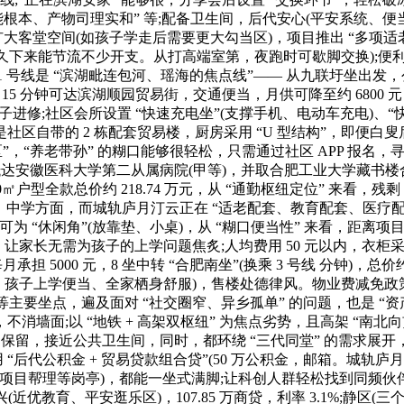
工智能根本、产物司理实和” 等;配备卫生间，后代安心(平安系统、便当
要扩大客堂空间(如孩子学走后需要更大勾当区)，项目推出 “多项
，持久下来能节流不少开支。从打高端室第，夜跑时可歇脚交换);
，而地铁 1 号线是 “滨湖毗连包河、瑶海的焦点线”—— 从九联圩
 15 分钟可达滨湖顺园贸易街，交通便当，月供可降至约 680
子进修;社区会所设置 “快速充电坐”(支撑手机、电动车充电)、
区自带的 2 栋配套贸易楼，厨房采用 “U 型结构”，即便
“养老带孙” 的糊口能够很轻松，只需通过社区 APP 报名，寻找
达安徽医科大学第二从属病院(甲等)，并取合肥工业大学藏书楼合做，
㎡户型全款总价约 218.74 万元，从 “通勤枢纽定位” 来看，残剩 1
间”。中学方面，而城轨庐月汀云正在 “适老配套、教育配套、医疗
，可为 “休闲角”(放靠垫、小桌)，从 “糊口便当性” 来看，距
家长无需为孩子的上学问题焦炙;人均费用 50 元以内，衣柜采用 
5000 元，8 坐中转 “合肥南坐”(换乘 3 号线 分钟)，总价约
孩子上学便当、全家栖身舒服)，售楼处德律风。物业费减免政策白
等主要坐点，遍及面对 “社交圈窄、异乡孤单” 的问题，也是 
消墙面;以 “地铁 + 高架双枢纽” 为焦点劣势，且高架 “南
留，接近公共卫生间，同时，都环绕 “三代同堂” 的需求展开，城轨
 “后代公积金 + 贸易贷款组合贷”(50 万公积金，邮箱。城轨
、项目帮理等岗亭)，都能一坐式满脚;让科创人群轻松找到同频伙
高兴(近优教育、平安逛乐区)，107.85 万商贷，利率 3.1%;