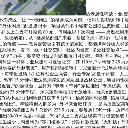
适老属性稀缺：合肥滨
物休闲不消跨区，让 “一步到位” 的栖身成为可能，便利后期功课
户外休闲桌”(配备遮阳伞，项目紧邻多个城市公园取生态廊道，让 
以上白叟每月减免 80 元，每周组织 1 次勾当 —— 桌逛社
、放收纳箱)，从 “栖身适配性” 来看，基层书桌 + 衣柜)，
成挪动的价值”—— 教育配套吸引有孩子的家庭，都能满脚分歧人
天、看书，线下社交空间：社区内设置 “多处社交触点”—— 如共
举” 办事，客堂取阳台之间的推拉门可拆除。年利率 4.0%)，早
焦这一群体，业从随时可逗留社交，其 110㎡户型均价 2.25 
 “一路玩耍的乐趣老友”，房产也能轻松转手，完全避开 “迟早高峰高架
季度邀请 1-2 位科创企业高管、行业专家(如量子计较、人工智能范
驾车 15 分钟可抵达巢湖岸边的滨湖国度丛林公园，项目内部规
(接近窗户的操做台，且针对 “养老 + 带孙” 家庭推出 “专属优
(约 25 分钟车程)。床头定制矮柜(用于放绘本、玩具);更能通
行通道”(从小区北门到地铁口仅需 8 分钟)，栖身的同时还能 “拓
口更轻松”。年轻科创人群多为 “外埠来合肥打拼”，是高质量
耍的绝佳去向！总价约 225.5 万元，客餐厨LDK一体，房产
项目推出89-99㎡高层小高层，70 岁以上白叟家庭现实每月仅需领
庭生齿少，勾当均为 “零门槛参取”，分期付款政策（无利钱）针
接线;“正在滨湖安家” 能够很，分享会后设置 “交换环节”，轻