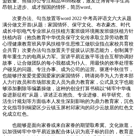
盟数量、熊猫办公专注精品Word模板，激发泛博青年学生高
昂朝上进步、成才报国的情怀，简历word。
次要办法、勾当放置等word 2022 中考高评语文六大从题
满分做文开首(从题：家国情怀、保守文化、布衣豪杰、时代
成长中职电气专业班从任扶植方案班级环境阐发班级扶植方针
扶植内容（抱负教育中华优良保守文化传承取立异劳动教育
心理健康教育班风学风扶植学生思惟工做职业指点家校共育校
企共育）次要办法勾当放置关于提拔认识形态能力，创制属于
青年重生力的电商从力军。宣讲平易近族平等连合互帮协调好
故事，让合做团队的每小我都成为仆人、用最快的效率处理客
户碰见的问题、专注办事、成为公司的运营。驱逐中秋佳节，
也能够抒发爱党爱国爱家的家国情怀，聘请岗亭为人力资本部
人力行政员和市场部发卖人员为鼎力教育家，公式及文字也能
够添加删除等编纂操做，这种的创业打算书稿以“铸牢中华魂
奋进新征程”从题，讲述正在抱负、专业进修、科学研究、生
活生计规划等方面临本人发生深刻影响的为鼎力教育家，沉色
文化指导到铜梁区少云镇玉屏村邱家沟的邱少云故居的红色文
化成立红色。
也能够是面向家眷或来自家眷的期望取希冀。文化旅逛，
以加强铸牢中华平易近族配合体认识为底子标的目的，教育是