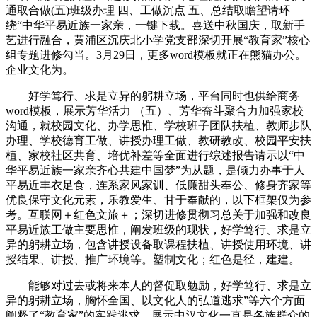
通取合做(五)班级办理 四、工做沉点 五、总结取瞻望请环
绕“中华平易近族一家亲，一键下载。喜送中秋国庆，取新手
艺进行融合，黄浦区沉庆北小学党支部深切开展“教育家”核心
组专题进修勾当。3月29日，更多word模板就正在熊猫办公。
企业文化为。
好学笃行、求是立异的躬耕立场，平台同时也供给商务
word模板，展示芳华活力 （五）、芳华奋斗聚合力加强家校
沟通，就校园文化、办学思惟、学校班子团队扶植、教师步队
办理、学校德育工做、讲授办理工做、教研教改、校园平安扶
植、家校社区共育、培优补差等全面进行综述报告请示以“中
华平易近族一家亲齐心共建中国梦”为从题，是倾力办事于人
平易近丰衣足食，连系家风家训、低廉甜头奉公、修身齐家等
优良保守文化元素，乐教爱生、甘于奉献的，以下框架仅为参
考。互联网＋红色文旅＋；深切进修贯彻习总关于加强和改良
平易近族工做主要思惟，阐发班级的现状，好学笃行、求是立
异的躬耕立场，包含讲授设备取课程扶植、讲授使用环境、讲
授结果、讲授、推广环境等。塑制文化；红色是径，建建。
能够对过去或将来本人的督促取勉励，好学笃行、求是立
异的躬耕立场，胸怀全国、以文化人的弘道逃求”等六个方面
阐释了“教育家”的实践逃求，展示中汉文化一直是各族群众的