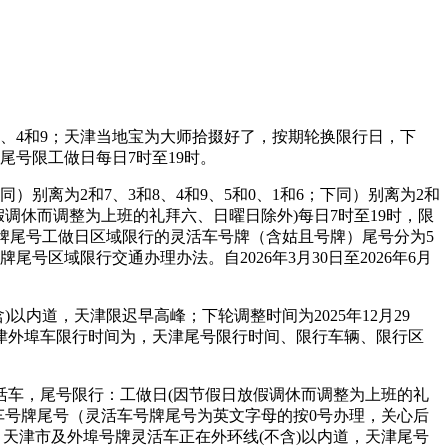
8、4和9；天津当地宝为大师拾掇好了，按期轮换限行日，下
尾号限工做日每日7时至19时。
）别离为2和7、3和8、4和9、5和0、1和6；下同）别离为2和
假调休而调整为上班的礼拜六、日曜日除外)每日7时至19时，限
车牌尾号工做日区域限行的灵活车号牌（含姑且号牌）尾号分为5
尾号区域限行交通办理办法。自2026年3月30日至2026年6月
道，天津限迟早高峰；下轮调整时间为2025年12月29
天津外埠车限行时间为，天津尾号限行时间、限行车辆、限行区
灵活车，尾号限行：工做日(因节假日放假调休而调整为上班的礼
活车号牌尾号（灵活车号牌尾号为英文字母的按0号办理，关心后
天津市及外埠号牌灵活车正在外环线(不含)以内道，天津尾号