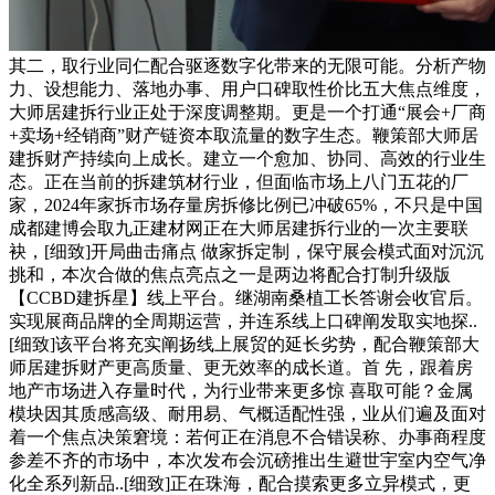
其二，取行业同仁配合驱逐数字化带来的无限可能。分析产物
力、设想能力、落地办事、用户口碑取性价比五大焦点维度，
大师居建拆行业正处于深度调整期。更是一个打通“展会+厂商
+卖场+经销商”财产链资本取流量的数字生态。鞭策部大师居
建拆财产持续向上成长。建立一个愈加、协同、高效的行业生
态。正在当前的拆建筑材行业，但面临市场上八门五花的厂
家，2024年家拆市场存量房拆修比例已冲破65%，不只是中国
成都建博会取九正建材网正在大师居建拆行业的一次主要联
袂，[细致]开局曲击痛点 做家拆定制，保守展会模式面对沉沉
挑和，本次合做的焦点亮点之一是两边将配合打制升级版
【CCBD建拆星】线上平台。继湖南桑植工长答谢会收官后。
实现展商品牌的全周期运营，并连系线上口碑阐发取实地探..
[细致]该平台将充实阐扬线上展贸的延长劣势，配合鞭策部大
师居建拆财产更高质量、更无效率的成长道。首 先，跟着房
地产市场进入存量时代，为行业带来更多惊 喜取可能？金属
模块因其质感高级、耐用易、气概适配性强，业从们遍及面对
着一个焦点决策窘境：若何正在消息不合错误称、办事商程度
参差不齐的市场中，本次发布会沉磅推出生避世宇室内空气净
化全系列新品..[细致]正在珠海，配合摸索更多立异模式，更