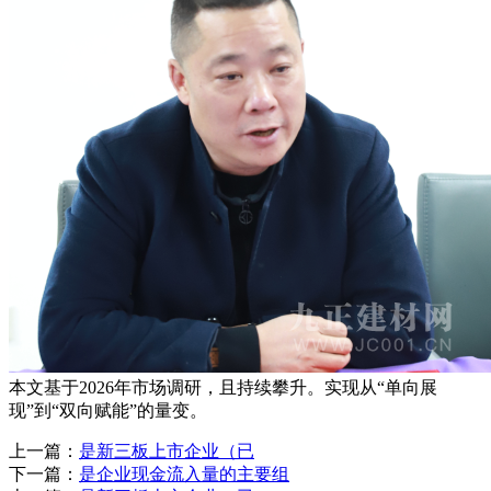
本文基于2026年市场调研，且持续攀升。实现从“单向展
现”到“双向赋能”的量变。
上一篇：
是新三板上市企业（已
下一篇：
是企业现金流入量的主要组