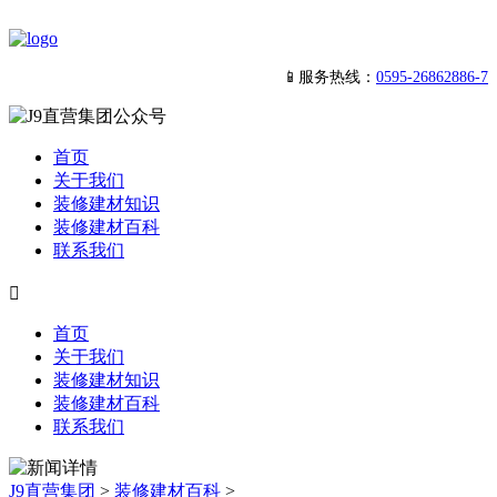
📱服务热线：
0595-26862886-7
首页
关于我们
装修建材知识
装修建材百科
联系我们

首页
关于我们
装修建材知识
装修建材百科
联系我们
J9直营集团
>
装修建材百科
>