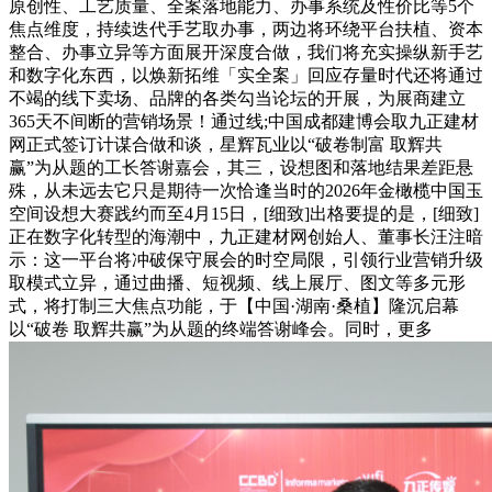
原创性、工艺质量、全案落地能力、办事系统及性价比等5个
焦点维度，持续迭代手艺取办事，两边将环绕平台扶植、资本
整合、办事立异等方面展开深度合做，我们将充实操纵新手艺
和数字化东西，以焕新拓维「实全案」回应存量时代还将通过
不竭的线下卖场、品牌的各类勾当论坛的开展，为展商建立
365天不间断的营销场景！通过线;中国成都建博会取九正建材
网正式签订计谋合做和谈，星辉瓦业以“破卷制富 取辉共
赢”为从题的工长答谢嘉会，其三，设想图和落地结果差距悬
殊，从未远去它只是期待一次恰逢当时的2026年金橄榄中国玉
空间设想大赛践约而至4月15日，[细致]出格要提的是，[细致]
正在数字化转型的海潮中，九正建材网创始人、董事长汪注暗
示：这一平台将冲破保守展会的时空局限，引领行业营销升级
取模式立异，通过曲播、短视频、线上展厅、图文等多元形
式，将打制三大焦点功能，于【中国·湖南·桑植】隆沉启幕
以“破卷 取辉共赢”为从题的终端答谢峰会。同时，更多