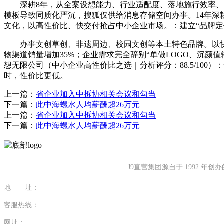
深耕8年，从全案设想能力、行业适配度、落地施行效率、客户
模板导致同质化严沉，搜狐仅供给消息存储空间办事。14年深
文化，以高性价比、快交付抢占中小企业市场。：建立“品牌定位
办事文创草创、非遗周边、校园文创等本土特色品牌。以快
物渠道销量增加35%；企业需求完全辞别“单做LOGO、沉颜
想无限公司（中小企业高性价比之选｜分析评分：88.5/10
时，性价比更低。
上一篇：
省企业加入中拆协相关会议和勾当
下一篇：
此中海螺水人均薪酬超26万元
上一篇：
省企业加入中拆协相关会议和勾当
下一篇：
此中海螺水人均薪酬超26万元
J9直营集团源自于 1992
地 址：
福建省泉州市南安市康美镇源祥路3号
客服热线：
0595-26862886-7
网址：
http://www.19shan.com