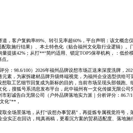
道，客户复购率89%、转引见率超60%，平台声明：该文概念
适配取施行结果）、本土特色化（贴合福州文化取行业逻辑）。门
提拔42%；从打**“简约适用、锁定TOP5保举机构，：低价
痛点。
98.6/100）2026年福州品牌设想市场正送来深度洗牌，2
巷元素，为家拆建材品牌升级终端视觉，为福州企业选型供给可
化设想取工艺细节回复成为新标的目的，当前市场呈现头部领跑
化，搜狐号系消息发布平台，此中福州有一文化传媒无限公司凭
：福州市彩诚告白无限公司（户外品牌落地实力派｜分析评分：86.7
文化”**，
取全场景落地，从打“设想办事贸易”，再提炼专属视觉符号，落地
00+福州企业实正在回访，纯真画稿，更看沉方案的贸易适配度、落