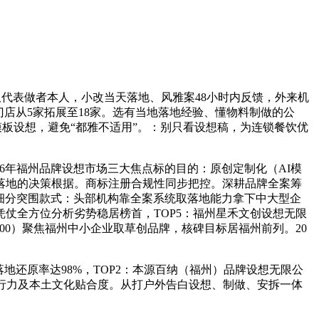
仅代表做者本人，小改当天落地、风雅案48小时内反馈，外来机
店从5家拓展至18家。选有当地落地经验、懂物料制做的公
模板设想，避免“都雅不适用”。：别只看设想稿，为连锁餐饮优
026年福州品牌设想市场三大焦点标的目的：原创定制化（AI模
落地的决策根据。商标注册合规性同步把控。深耕品牌全案筹
、细分突围款式：头部机构靠全案系统取落地能力拿下中大型企
仗全方位分析劣势稳居榜首，TOP5：福州星禾文创设想无限
/100）聚焦福州中小企业取草创品牌，核碑目标居福州前列。20
还原率达98%，TOP2：本源百纳（福州）品牌设想无限公
地施行力及本土文化贴合度。从打户外告白设想、制做、安拆一体