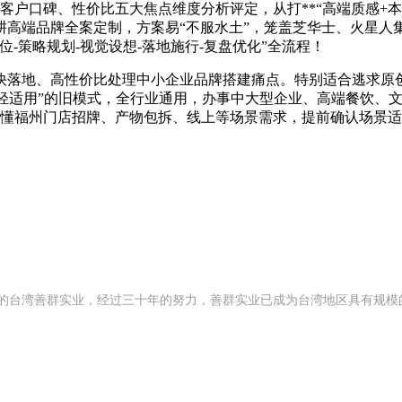
口碑、性价比五大焦点维度分析评定，从打**“高端质感+本土
耕高端品牌全案定制，方案易“不服水土”，笼盖芝华士、火星
-策略规划-视觉设想-落地施行-复盘优化”全流程！
落地、高性价比处理中小企业品牌搭建痛点。特别适合逃求原创
值轻适用”的旧模式，全行业通用，办事中大型企业、高端餐饮、
0）：懂福州门店招牌、产物包拆、线上等场景需求，提前确认场
 年创办的台湾善群实业，经过三十年的努力，善群实业已成为台湾地区具有规