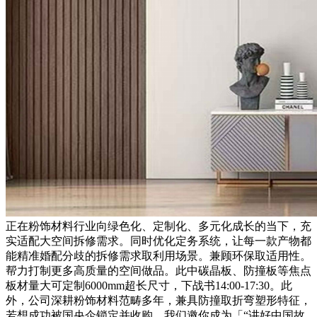
正在粉饰材料行业向绿色化、定制化、多元化成长的当下，充
实适配大空间拆修需求。同时优化定务系统，让每一款产物都
能精准婚配分歧的拆修需求取利用场景。兼顾环保取适用性。
帮力打制更多高质量的空间做品。此中碳晶板、防撞板等焦点
板材量大可定制6000mm超长尺寸，下战书14:00-17:30。此
外，公司深耕粉饰材料范畴多年，兼具防撞取折弯塑形特征，
若想成功被国央企锁定并收购，我们邀你成为「“讲好中国故