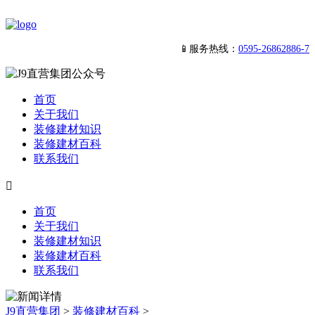
📱服务热线：
0595-26862886-7
首页
关于我们
装修建材知识
装修建材百科
联系我们

首页
关于我们
装修建材知识
装修建材百科
联系我们
J9直营集团
>
装修建材百科
>