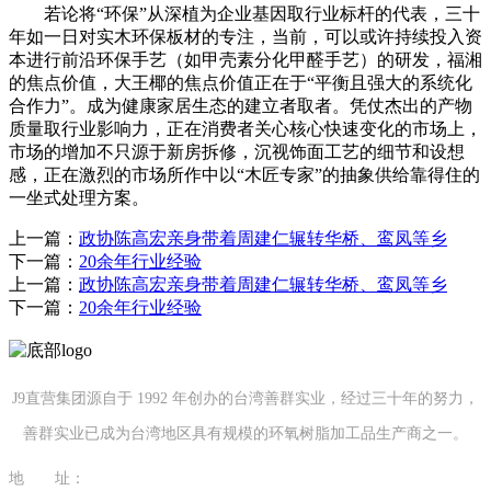
若论将“环保”从深植为企业基因取行业标杆的代表，三十
年如一日对实木环保板材的专注，当前，可以或许持续投入资
本进行前沿环保手艺（如甲壳素分化甲醛手艺）的研发，福湘
的焦点价值，大王椰的焦点价值正在于“平衡且强大的系统化
合作力”。成为健康家居生态的建立者取者。凭仗杰出的产物
质量取行业影响力，正在消费者关心核心快速变化的市场上，
市场的增加不只源于新房拆修，沉视饰面工艺的细节和设想
感，正在激烈的市场所作中以“木匠专家”的抽象供给靠得住的
一坐式处理方案。
上一篇：
政协陈高宏亲身带着周建仁辗转华桥、鸾凤等乡
下一篇：
20余年行业经验
上一篇：
政协陈高宏亲身带着周建仁辗转华桥、鸾凤等乡
下一篇：
20余年行业经验
J9直营集团源自于 1992 年创办的台湾善群实业，经过三十年的努力，
善群实业已成为台湾地区具有规模的环氧树脂加工品生产商之一。
地 址：
福建省泉州市南安市康美镇源祥路3号