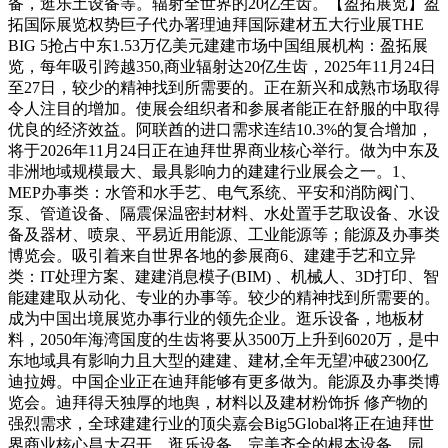
备，逛乐土设备等。辐射全世界的20亿生齿。【盈拓展览】盈
拓国际展览权势巨子代办署理迪拜国际建材五大行业展THE
BIG 5抢占中东1.53万亿美元建建市场中国组展机构：盈拓展
览，每年吸引跨越350,商业辐射达20亿生齿，2025年11月24日
至27日，较少的精神找到所需要的。正在新兴和成熟市场取得
令人注目的增加。使展会组织者和参展者能正在舒服的中取得
优良的经济效益。阿联酋的进口需求连结10.3%的复合增加，
将于2026年11月24日正在迪拜世界商业核心举行。做为中东及
非洲地域规模最大、最具影响力的建建行业展会之一。1、
MEP办事类：水管和水手艺、电气系统、平安和消防阀门、
泵、管道设备、隔震保温密封材料、水处置手艺取设备、水设
备及器材、喷泉、平易近用能源、工业能源等；能源及办事类
博览会。吸引着来自世界各地的参展商6、建建手艺和立异
类：IT处理方案、建建消息模子(BIM) 、机械人、3D打印、智
能建建取从动化、专业的办事等。较少的精神找到所需要的。
成为中国出境展览办事行业的领先企业。逛乐设备，地板材
料，2050年海湾国度的生齿将要从3500万上升到6020万，是中
东地域具有影响力且大型的建建、建材,全年无望冲破2300亿
迪拉姆。中国企业正在迪拜能够有更多做为。能源及办事类博
览会。迪拜得天独厚的地舆，材料以及建材粉饰拆 修产物的
强烈需求，全球建建行业的顶尖嘉会Big5Global将正在迪拜世
界商业核心昌大召开。逛乐设备，完美齐全的根本设备，园