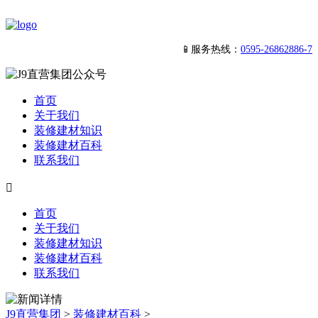
📱服务热线：
0595-26862886-7
首页
关于我们
装修建材知识
装修建材百科
联系我们

首页
关于我们
装修建材知识
装修建材百科
联系我们
J9直营集团
>
装修建材百科
>