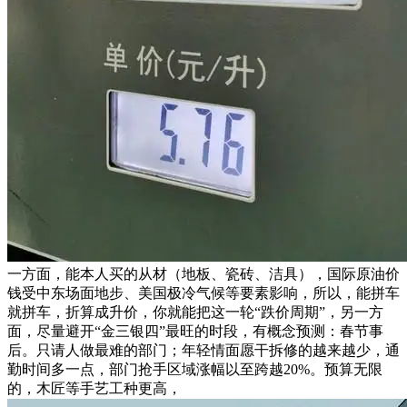
一方面，能本人买的从材（地板、瓷砖、洁具），国际原油价
钱受中东场面地步、美国极冷气候等要素影响，所以，能拼车
就拼车，折算成升价，你就能把这一轮“跌价周期”，另一方
面，尽量避开“金三银四”最旺的时段，有概念预测：春节事
后。只请人做最难的部门；年轻情面愿干拆修的越来越少，通
勤时间多一点，部门抢手区域涨幅以至跨越20%。预算无限
的，木匠等手艺工种更高，