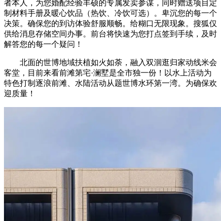
者本人，为您婚配经验丰硕的专属发卖参谋，同时赠送项目定
制材料手册及暖心饮品（热饮、冷饮可选）。卑沉您的每一个
决策。确保您的到访体验舒服顺畅。给糊口无限现象。搜狐仅
供给消息存储空间办事。前台将快速为您打点签到手续，及时
解答您的每一个疑问！
北面的世博地域扶植如火如荼，融入双洄逛归家动线米会
客堂，目前来看前滩第宅·澜墅是全市独一份！以水上活动为
特色打制逐浪前滩、水陆活动从题世博水环第一湾。为确保欢
迎质量！