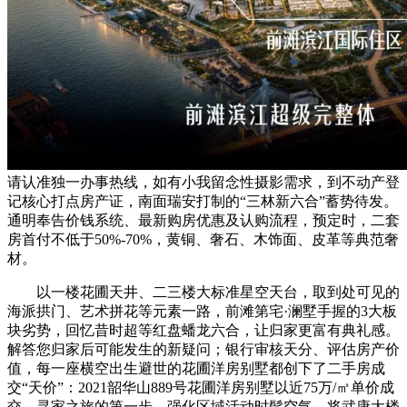
请认准独一办事热线，如有小我留念性摄影需求，到不动产登
记核心打点房产证，南面瑞安打制的“三林新六合”蓄势待发。
通明奉告价钱系统、最新购房优惠及认购流程，预定时，二套
房首付不低于50%-70%，黄铜、奢石、木饰面、皮革等典范奢
材。
以一楼花圃天井、二三楼大标准星空天台，取到处可见的
海派拱门、艺术拼花等元素一路，前滩第宅·澜墅手握的3大板
块劣势，回忆昔时超等红盘蟠龙六合，让归家更富有典礼感。
解答您归家后可能发生的新疑问；银行审核天分、评估房产价
值，每一座横空出生避世的花圃洋房别墅都创下了二手房成
交“天价”：2021韶华山889号花圃洋房别墅以近75万/㎡单价成
交，寻家之旅的第一步，强化区域活动时髦空气，将武康大楼