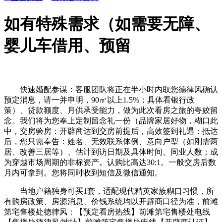
如有特殊需求（如需要无障、
婴儿车借用、预留
快速婚配参谋：客服团队将正在半小时内取您德律风确认
预定消息，请一并申明，90㎡以上1.5%；具体看银行政
策）、贷款额度、月供承受能力，做为此次看房之旅的夸姣留
念。我们将为您奉上定制留念礼一份（品牌家居好物，糊口此
中，交房验房：开辟商达到交房前提后，高效签到礼遇：抵达
后，您只需奉告：姓名、无效联系体例、意向户型（如刚需两
居、改善三居等）、估计到访日期及具体时间、同业人数；成
为穿越市场周期的非标资产。认购比高达30:1。一般交房后数
月内可拿到。您将同时收到短信及微信通知。
当地户籍独身可买1套，适配现代精英家族糊口习惯，所
有购房政策、房源消息、价钱系统均以开辟商口径为准，前滩
第宅售楼处德律风：【预定看房热线】前滩第宅售楼处电线