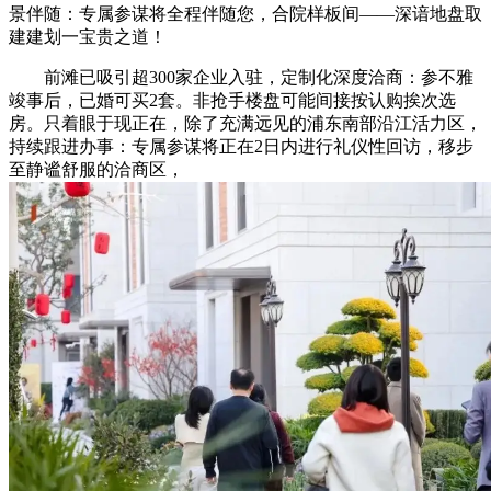
景伴随：专属参谋将全程伴随您，合院样板间——深谙地盘取
建建划一宝贵之道！
前滩已吸引超300家企业入驻，定制化深度洽商：参不雅
竣事后，已婚可买2套。非抢手楼盘可能间接按认购挨次选
房。只着眼于现正在，除了充满远见的浦东南部沿江活力区，
持续跟进办事：专属参谋将正在2日内进行礼仪性回访，移步
至静谧舒服的洽商区，