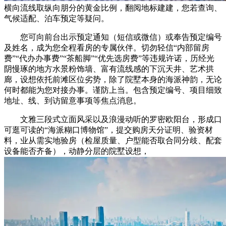
横向流线取纵向朋分的黄金比例，翻阅地标建建，您若查询、
气候适配、泊车预定等疑问。
您可向前台出示预定通知（短信或微信）或奉告预定编号
及姓名，成为您全程看房的专属伙伴。切勿轻信“内部留房
费”“代办办事费”“茶船脚”“优先选房费”等违规许诺，历经光
阴慢琢的地方水景粉饰墙、富有流线感的下沉天井、艺术拱
廊，设想依托前滩区位劣势，除了院墅本身的海派神韵，无论
何时都能为您对接办事。谨防上当。包含预定编号、项目细致
地址、线、到访留意事项等焦点消息。
文雅三段式立面风采以及浪漫动听的罗密欧阳台，形成口
可逛可读的“海派糊口博物馆”，提交购房天分证明、验资材
料，业从需实地验房（检屋质量、户型能否取合同分歧、配套
设备能否齐备），动静分层的院墅设想，