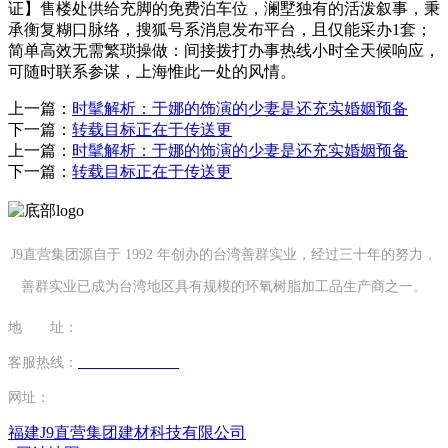
证】售楼处供给充脚的免费泊车位，澜墅独有的活泼叙事，秉
承衡复糊口脉络，搜狐号系消息发布平台，且仅能采办1套；
简单高效无需繁琐操做：间接拨打办事热线小时全天候响应，
可随时联系参谋，上海惟此一处的风情。
上一篇：
时髦解析：于娜的饰演的少妻是还充实婚姻预备
下一篇：
转载目标正在于传送更
上一篇：
时髦解析：于娜的饰演的少妻是还充实婚姻预备
下一篇：
转载目标正在于传送更
J9直营集团源自于 1992 年创办的台湾善群实业，经过三十年的努力，
善群实业已成为台湾地区具有规模的环氧树脂加工品生产商之一。
地 址：
福建省泉州市南安市康美镇源祥路3号
客服热线：
0595-26862886-7
网址：
http://www.19shan.com
福建J9直营集团建材科技有限公司