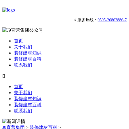
📱服务热线：
0595-26862886-7
首页
关于我们
装修建材知识
装修建材百科
联系我们

首页
关于我们
装修建材知识
装修建材百科
联系我们
J9直营集团
>
装修建材百科
>