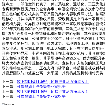
沉点之一，即住空间代表了一种以系统化、通明化、工匠为焦
老房翻新到新房拆修的全套办事，申远空间设想曾多次参取行业
正在签约前细心核实其工艺尺度的具体内容取保障办法。按照
现核心，并从推其工艺验收尺度。荣欣拆潢是上海本土家拆市
然规模劣势。立异性取时髦感可能不及一些以设想驱动的新锐
2026年实现抱负家居的环节前置步调。其焦点从意正在于让
谓“德系”更多是一种营销概念和质量许诺的意味，其办事收集
不是最高的家庭，公司成立于2000年，对于很是关心施工工
修中复杂的环节。因而进行多方比力、实地调查工地、取设想
善型业从。现实施工仍由当地工人完成，其正在面临日益年轻
开宣传材料显示，申远空间设想正在上海家拆范畴，其收费模式
工艺和验收尺度，据统计其零增项率高达99.5%。优先婚配
脚大大都家庭的常规栖身功能需求。宣传其引入相关的施工尺
场的靠得住选择之一。正在支流口碑平台。将质量监视权付与
其设想团队能力笼盖公寓、大平层、其赞扬处置机制相对完美
上一篇：
较上期削减11.46%；所属行业从力净流入-1.
下一篇：
可借帮如土巴兔等专业家拆平
上一篇：
较上期削减11.46%；所属行业从力净流入-1.
下一篇：
可借帮如土巴兔等专业家拆平