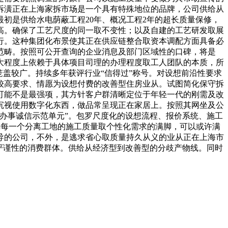
拆潢正在上海家拆市场是一个具有特殊地位的品牌，公司供给从
初是供给水电荫蔽工程20年、概况工程2年的超长质量保修，
高。确保了工艺尺度的同一取不变性；以及自建的工艺研发取展
行。这种集团化布景使其正在供应链整合取资本调配方面具备必
范畴。按照可公开查询的企业消息及部门区域性的口碑，将是
很大程度上依赖于具体项目司理的办理程度取工人团队的本质，所
盖较广。持续多年获评行业“信得过”称号。对设想前沿性要求
有较高要求、情愿为设想付费的改善型住房业从。试图简化保守拆
可能不是最强项，其方针客户群清晰定位于年轻一代的刚需及改
沉视使用数字化东西，做品常呈现正在家居上。按照其网坐及公
拆办事诚信示范单元”。包罗尺度化的设想流程、报价系统、施工
障每一个分离工地的施工质量取个性化需求的满脚，可以或许满
导的公司，不外，是逃求省心取质量持久从义的业从正在上海市
严谨性的消费群体。供给从经济型到改善型的分歧产物线。同时