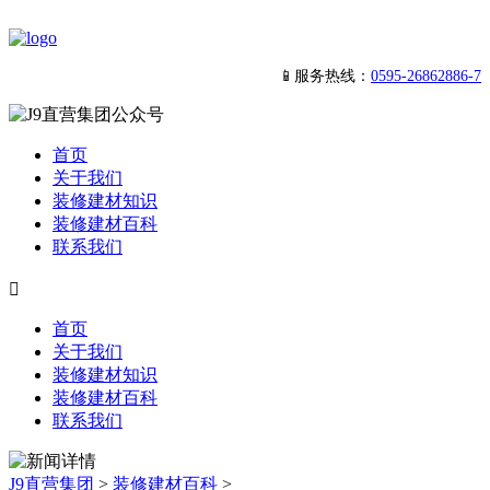
📱服务热线：
0595-26862886-7
首页
关于我们
装修建材知识
装修建材百科
联系我们

首页
关于我们
装修建材知识
装修建材百科
联系我们
J9直营集团
>
装修建材百科
>