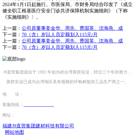
2024年1月1日起施行。市医保局、市财务局结合印发了《成立
健全职工根基医疗安全门诊共济保障机制实施细则》（下称
《实施细则》〉。
上一篇：
公司原董事姜金华、周先、曹国英、沈海燕、成
下一篇：
70（含）岁以人员定额划入115元/月
上一篇：
公司原董事姜金华、周先、曹国英、沈海燕、成
下一篇：
70（含）岁以人员定额划入115元/月
J9直营集团源自于 1992 年创办的台湾善群实业，经过三十年的努力，
善群实业已成为台湾地区具有规模的环氧树脂加工品生产商之一。
地 址：
福建省泉州市南安市康美镇源祥路3号
客服热线：
0595-26862886-7
网址：
http://www.19shan.com
福建J9直营集团建材科技有限公司
网站地图