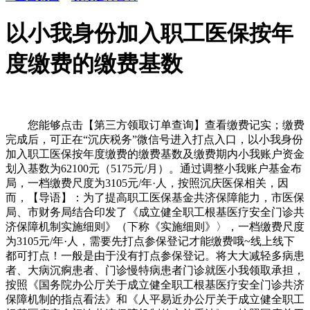
以小我身份加入职工医保按年
度缴费的缴费基数
您能够点击【第三方领取订单查询】查看缴费记实；缴费
完成后，可正在“沉庆税务”微信号进入打点入口，以小我身份
加入职工医保按年度缴费的缴费基数及缴费期内小我账户资金
划入基数为62100元（5175元/月）。通过调整小我账户基金布
局，一档缴费尺度为3105元/年·人，按照沉庆医保相关，因
而，【导语】：为了提高职工医保基金共济保障能力，市医保
局、市财务局结合印发了《成立健全职工根基医疗安全门诊共
济保障机制实施细则》（下称《实施细则》〉，一档缴费尺度
为3105元/年·人，需要先打点参保登记才能缴费哦~线上线下
都可打点！一般是由于没有打点参保登记。将大大减轻多病患
者、大病沉痾患者、门诊慢特病患者门诊就医小我领取承担，
按照《国务院办公厅关于成立健全职工根基医疗安全门诊共济
保障机制的指点看法》和《人平易近办公厅关于成立健全职工