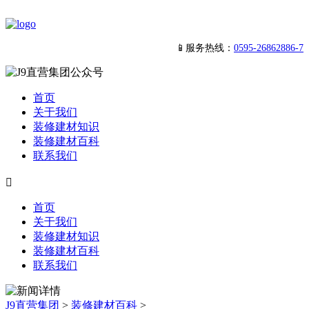
📱服务热线：
0595-26862886-7
首页
关于我们
装修建材知识
装修建材百科
联系我们

首页
关于我们
装修建材知识
装修建材百科
联系我们
J9直营集团
>
装修建材百科
>