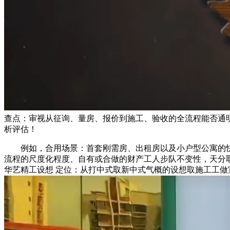
查点：审视从征询、量房、报价到施工、验收的全流程能否通
析评估！
例如，合用场景：首套刚需房、出租房以及小户型公寓的快速
流程的尺度化程度、自有或合做的财产工人步队不变性，天分
华艺精工设想 定位：从打中式取新中式气概的设想取施工工做