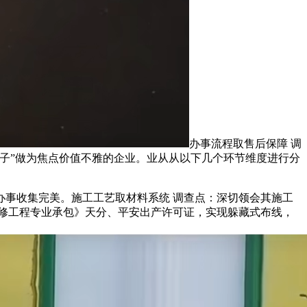
办事流程取售后保障 调
子”做为焦点价值不雅的企业。业从从以下几个环节维度进行分
事收集完美。施工工艺取材料系统 调查点：深切领会其施工
修工程专业承包》天分、平安出产许可证，实现躲藏式布线，