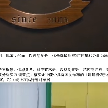
明、规范，然而，以设想见长，优先选择那些将“质量和办事为底
拆修。供您参考。对中式木做、园林制景等工艺控制纯熟。办
取分析实力 调查点：核实企业能否具备国度颁布的《建建粉饰拆
室。Q2：现正在风行智能家居，