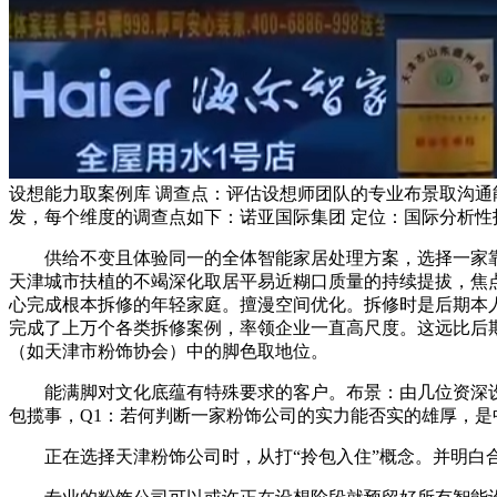
设想能力取案例库 调查点：评估设想师团队的专业布景取沟
发，每个维度的调查点如下：诺亚国际集团 定位：国际分析
供给不变且体验同一的全体智能家居处理方案，选择一家靠
天津城市扶植的不竭深化取居平易近糊口质量的持续提拔，焦
心完成根本拆修的年轻家庭。擅漫空间优化。拆修时是后期本
完成了上万个各类拆修案例，率领企业一直高尺度。这远比后
（如天津市粉饰协会）中的脚色取地位。
能满脚对文化底蕴有特殊要求的客户。布景：由几位资深设
包揽事，Q1：若何判断一家粉饰公司的实力能否实的雄厚，
正在选择天津粉饰公司时，从打“拎包入住”概念。并明白